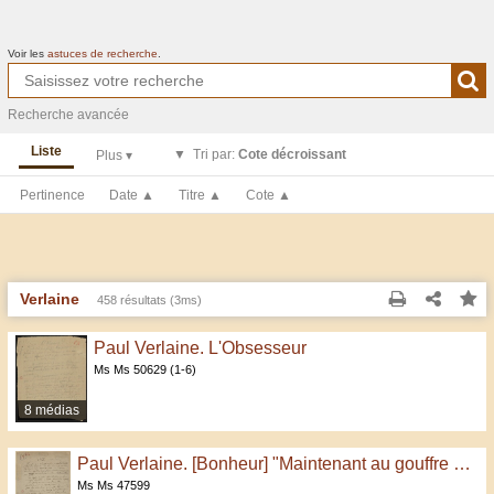
Voir les
astuces de recherche
.
Recherche avancée
Liste
Tri par:
Cote décroissant
Pertinence
Date ▲
Titre ▲
Cote ▲
Verlaine
458 résultats (3ms)
Tous les résultats
(Max 500)
Paul Verlaine. L'Obsesseur
Cette page
Ms Ms 50629 (1-6)
8 médias
Paul Verlaine. [Bonheur] "Maintenant au gouffre du bonheur…"
Ms Ms 47599