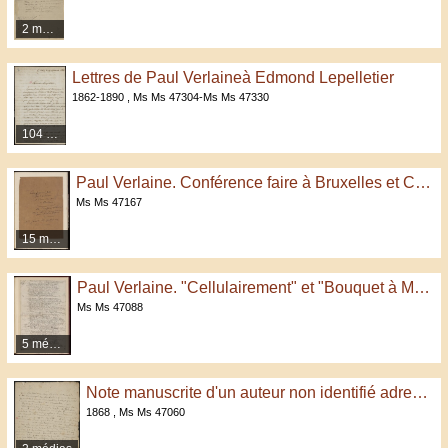
2 médias
Lettres de Paul Verlaineà Edmond Lepelletier
1862-1890 , Ms Ms 47304-Ms Ms 47330
104 médias
Paul Verlaine. Conférence faire à Bruxelles et Charleroi "Le cortège Verlainien…"
Ms Ms 47167
15 médias
Paul Verlaine. "Cellulairement" et "Bouquet à Marie"
Ms Ms 47088
5 médias
Note manuscrite d'un auteur non identifié adressée à Paul Verlaine et complétée de sa main
1868 , Ms Ms 47060