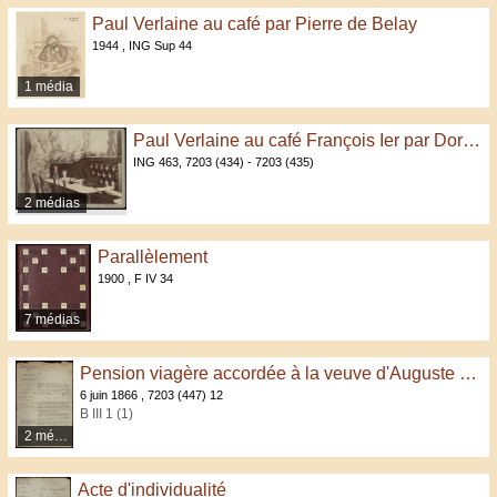
Paul Verlaine au café par Pierre de Belay
1944 , ING Sup 44
1 média
Paul Verlaine au café François Ier par Dornac et Cie
ING 463, 7203 (434) - 7203 (435)
2 médias
Parallèlement
1900 , F IV 34
7 médias
Pension viagère accordée à la veuve d'Auguste Verlaine
6 juin 1866 , 7203 (447) 12
B III 1 (1)
2 médias
Acte d'individualité