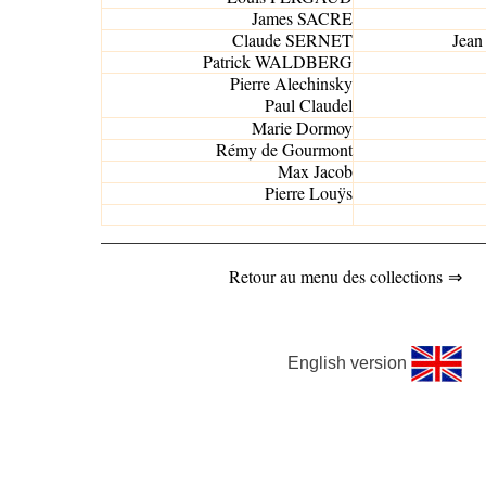
James SACRE
Claude SERNET
Jea
Patrick WALDBERG
Pierre Alechinsky
Paul Claudel
Marie Dormoy
Rémy de Gourmont
Max Jacob
Pierre Louÿs
____________________________________________
Retour au menu d
es collections ⇒
English version