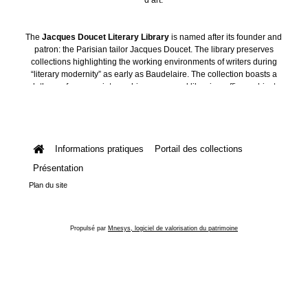
The
Jacques Doucet Literary Library
is named after its founder and
patron: the Parisian tailor Jacques Doucet. The library preserves
collections highlighting the working environments of writers during
“literary modernity” as early as Baudelaire. The collection boasts a
plethora of manuscripts, archives, personal libraries, offices, objects
and art collections.
Informations pratiques
Portail des collections
Présentation
Plan du site
Propulsé par
Mnesys, logiciel de valorisation du patrimoine