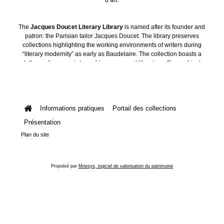
The
Jacques Doucet Literary Library
is named after its founder and
patron: the Parisian tailor Jacques Doucet. The library preserves
collections highlighting the working environments of writers during
“literary modernity” as early as Baudelaire. The collection boasts a
plethora of manuscripts, archives, personal libraries, offices, objects
and art collections.
Informations pratiques
Portail des collections
Présentation
Plan du site
Propulsé par
Mnesys, logiciel de valorisation du patrimoine