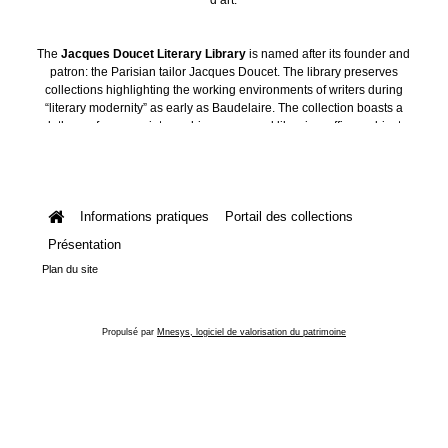
The
Jacques Doucet Literary Library
is named after its founder and
patron: the Parisian tailor Jacques Doucet. The library preserves
collections highlighting the working environments of writers during
“literary modernity” as early as Baudelaire. The collection boasts a
plethora of manuscripts, archives, personal libraries, offices, objects
and art collections.
Informations pratiques
Portail des collections
Présentation
Plan du site
Propulsé par
Mnesys, logiciel de valorisation du patrimoine