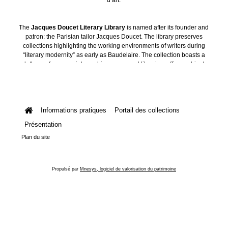
The
Jacques Doucet Literary Library
is named after its founder and
patron: the Parisian tailor Jacques Doucet. The library preserves
collections highlighting the working environments of writers during
“literary modernity” as early as Baudelaire. The collection boasts a
plethora of manuscripts, archives, personal libraries, offices, objects
and art collections.
Informations pratiques
Portail des collections
Présentation
Plan du site
Propulsé par
Mnesys, logiciel de valorisation du patrimoine