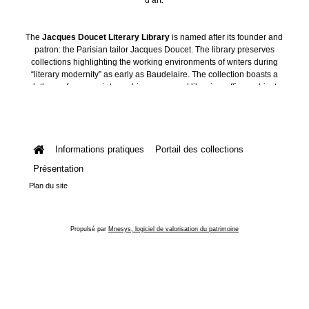
The
Jacques Doucet Literary Library
is named after its founder and
patron: the Parisian tailor Jacques Doucet. The library preserves
collections highlighting the working environments of writers during
“literary modernity” as early as Baudelaire. The collection boasts a
plethora of manuscripts, archives, personal libraries, offices, objects
and art collections.
Informations pratiques
Portail des collections
Présentation
Plan du site
Propulsé par
Mnesys, logiciel de valorisation du patrimoine