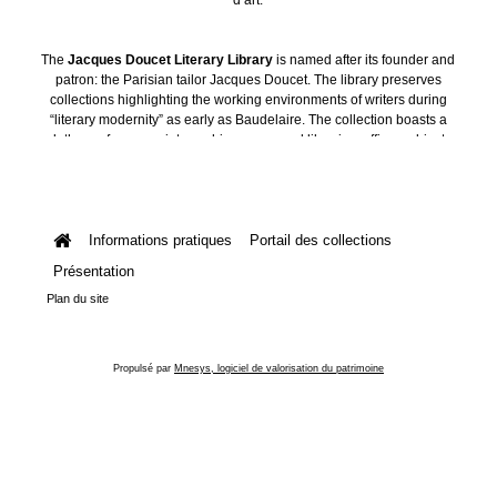
The
Jacques Doucet Literary Library
is named after its founder and
patron: the Parisian tailor Jacques Doucet. The library preserves
collections highlighting the working environments of writers during
“literary modernity” as early as Baudelaire. The collection boasts a
plethora of manuscripts, archives, personal libraries, offices, objects
and art collections.
Informations pratiques
Portail des collections
Présentation
Plan du site
Propulsé par
Mnesys, logiciel de valorisation du patrimoine