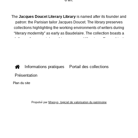
The
Jacques Doucet Literary Library
is named after its founder and
patron: the Parisian tailor Jacques Doucet. The library preserves
collections highlighting the working environments of writers during
“literary modernity” as early as Baudelaire. The collection boasts a
plethora of manuscripts, archives, personal libraries, offices, objects
and art collections.
Informations pratiques
Portail des collections
Présentation
Plan du site
Propulsé par
Mnesys, logiciel de valorisation du patrimoine