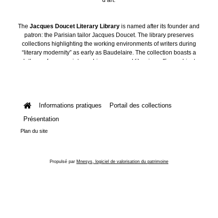
The
Jacques Doucet Literary Library
is named after its founder and
patron: the Parisian tailor Jacques Doucet. The library preserves
collections highlighting the working environments of writers during
“literary modernity” as early as Baudelaire. The collection boasts a
plethora of manuscripts, archives, personal libraries, offices, objects
and art collections.
Informations pratiques
Portail des collections
Présentation
Plan du site
Propulsé par
Mnesys, logiciel de valorisation du patrimoine