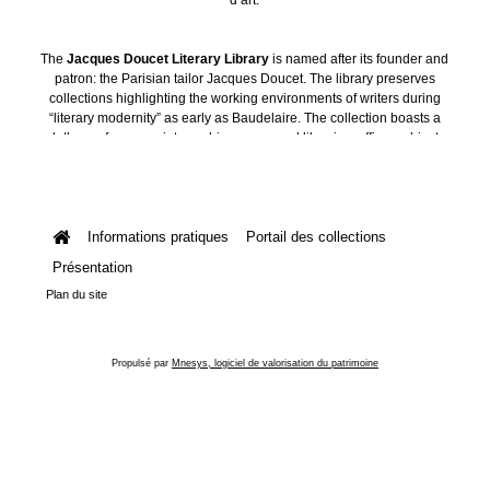
The
Jacques Doucet Literary Library
is named after its founder and
patron: the Parisian tailor Jacques Doucet. The library preserves
collections highlighting the working environments of writers during
“literary modernity” as early as Baudelaire. The collection boasts a
plethora of manuscripts, archives, personal libraries, offices, objects
and art collections.
Informations pratiques
Portail des collections
Présentation
Plan du site
Propulsé par
Mnesys, logiciel de valorisation du patrimoine