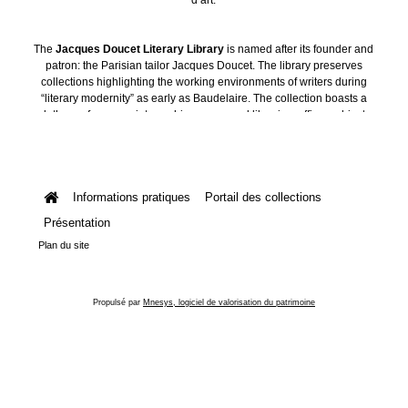
The
Jacques Doucet Literary Library
is named after its founder and
patron: the Parisian tailor Jacques Doucet. The library preserves
collections highlighting the working environments of writers during
“literary modernity” as early as Baudelaire. The collection boasts a
plethora of manuscripts, archives, personal libraries, offices, objects
and art collections.
Informations pratiques
Portail des collections
Présentation
Plan du site
Propulsé par
Mnesys, logiciel de valorisation du patrimoine