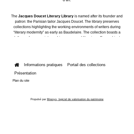
The
Jacques Doucet Literary Library
is named after its founder and
patron: the Parisian tailor Jacques Doucet. The library preserves
collections highlighting the working environments of writers during
“literary modernity” as early as Baudelaire. The collection boasts a
plethora of manuscripts, archives, personal libraries, offices, objects
and art collections.
Informations pratiques
Portail des collections
Présentation
Plan du site
Propulsé par
Mnesys, logiciel de valorisation du patrimoine