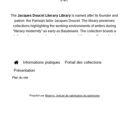
The
Jacques Doucet Literary Library
is named after its founder and
patron: the Parisian tailor Jacques Doucet. The library preserves
collections highlighting the working environments of writers during
“literary modernity” as early as Baudelaire. The collection boasts a
plethora of manuscripts, archives, personal libraries, offices, objects
and art collections.
Informations pratiques
Portail des collections
Présentation
Plan du site
Propulsé par
Mnesys, logiciel de valorisation du patrimoine