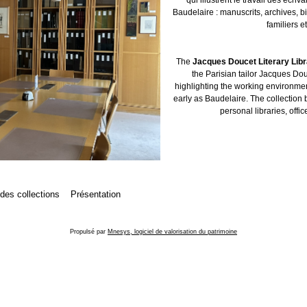
Baudelaire : manuscrits, archives, b
familiers et
The
Jacques Doucet Literary Lib
the Parisian tailor Jacques Dou
highlighting the working environment
early as Baudelaire. The collection 
personal libraries, offic
 des collections
Présentation
Propulsé par
Mnesys, logiciel de valorisation du patrimoine