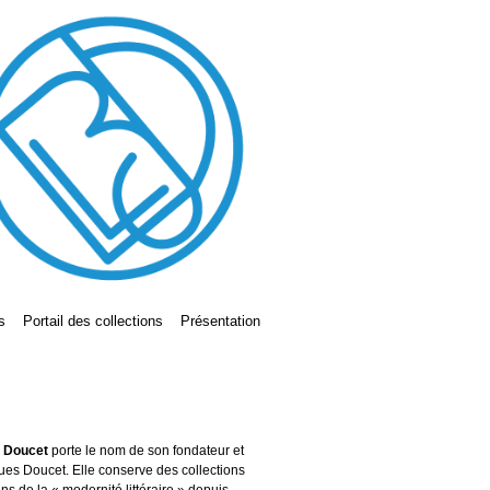
s
Portail des collections
Présentation
s Doucet
porte le nom de son fondateur et
ues Doucet. Elle conserve des collections
ains de la « modernité littéraire » depuis