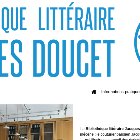
Informations pratique
La
Bibliothèque littéraire Jacque
mécène : le couturier parisien Jacq
qui illustrent le travail des écriv