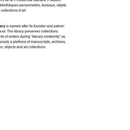
ibliothèques personnelles, bureaux, objets
 collections d’art.
rary
is named after its founder and patron:
cet. The library preserves collections
s of writers during “literary modernity” as
boasts a plethora of manuscripts, archives,
es, objects and art collections.