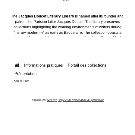
The
Jacques Doucet Literary Library
is named after its founder and
patron: the Parisian tailor Jacques Doucet. The library preserves
collections highlighting the working environments of writers during
“literary modernity” as early as Baudelaire. The collection boasts a
plethora of manuscripts, archives, personal libraries, offices, objects
and art collections.
Informations pratiques
Portail des collections
Présentation
Plan du site
Propulsé par
Mnesys, logiciel de valorisation du patrimoine