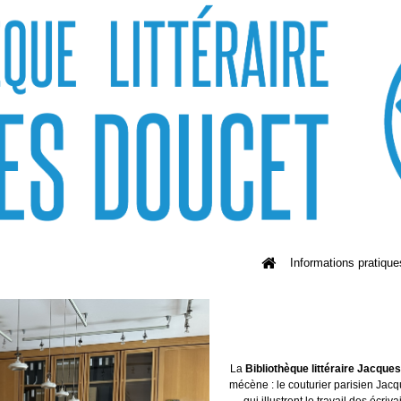
Informations pratique
La
Bibliothèque littéraire Jacque
mécène : le couturier parisien Jacq
qui illustrent le travail des écriv