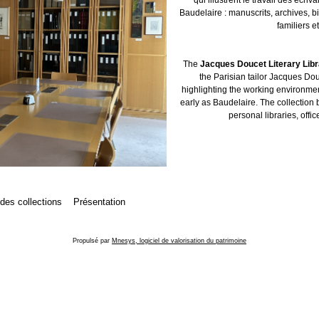
Baudelaire : manuscrits, archives, b
familiers et
The
Jacques Doucet Literary Lib
the Parisian tailor Jacques Dou
highlighting the working environment
early as Baudelaire. The collection 
personal libraries, offic
 des collections
Présentation
Propulsé par
Mnesys, logiciel de valorisation du patrimoine