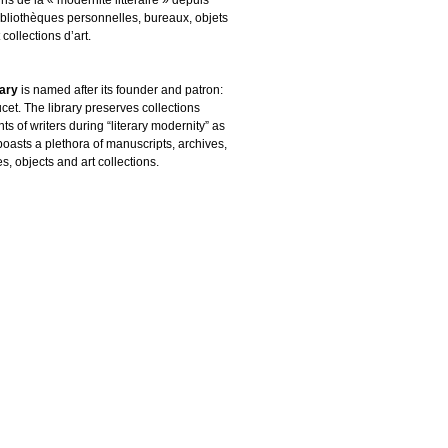
ibliothèques personnelles, bureaux, objets
 collections d’art.
rary
is named after its founder and patron:
cet. The library preserves collections
s of writers during “literary modernity” as
boasts a plethora of manuscripts, archives,
es, objects and art collections.