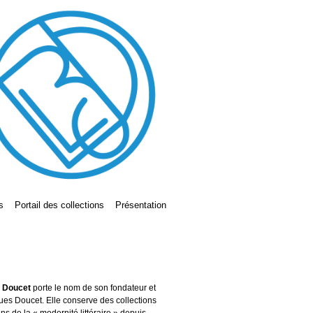
s
Portail des collections
Présentation
s Doucet
porte le nom de son fondateur et
ues Doucet. Elle conserve des collections
ains de la « modernité littéraire » depuis