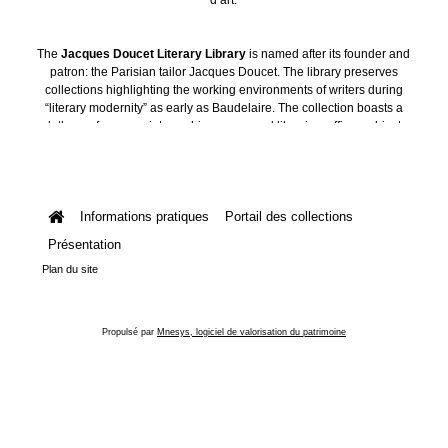
The
Jacques Doucet Literary Library
is named after its founder and
patron: the Parisian tailor Jacques Doucet. The library preserves
collections highlighting the working environments of writers during
“literary modernity” as early as Baudelaire. The collection boasts a
plethora of manuscripts, archives, personal libraries, offices, objects
and art collections.
Informations pratiques
Portail des collections
Présentation
Plan du site
Propulsé par
Mnesys, logiciel de valorisation du patrimoine