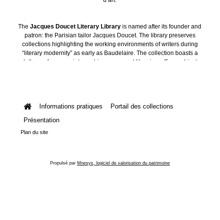
The
Jacques Doucet Literary Library
is named after its founder and
patron: the Parisian tailor Jacques Doucet. The library preserves
collections highlighting the working environments of writers during
“literary modernity” as early as Baudelaire. The collection boasts a
plethora of manuscripts, archives, personal libraries, offices, objects
and art collections.
Informations pratiques
Portail des collections
Présentation
Plan du site
Propulsé par
Mnesys, logiciel de valorisation du patrimoine