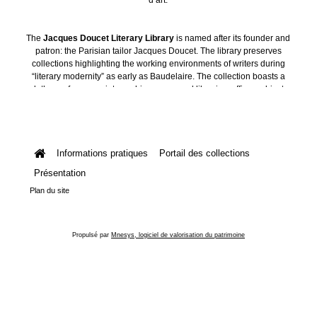
The
Jacques Doucet Literary Library
is named after its founder and
patron: the Parisian tailor Jacques Doucet. The library preserves
collections highlighting the working environments of writers during
“literary modernity” as early as Baudelaire. The collection boasts a
plethora of manuscripts, archives, personal libraries, offices, objects
and art collections.
Informations pratiques
Portail des collections
Présentation
Plan du site
Propulsé par
Mnesys, logiciel de valorisation du patrimoine