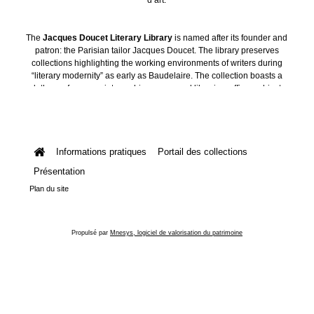
The
Jacques Doucet Literary Library
is named after its founder and
patron: the Parisian tailor Jacques Doucet. The library preserves
collections highlighting the working environments of writers during
“literary modernity” as early as Baudelaire. The collection boasts a
plethora of manuscripts, archives, personal libraries, offices, objects
and art collections.
Informations pratiques
Portail des collections
Présentation
Plan du site
Propulsé par
Mnesys, logiciel de valorisation du patrimoine