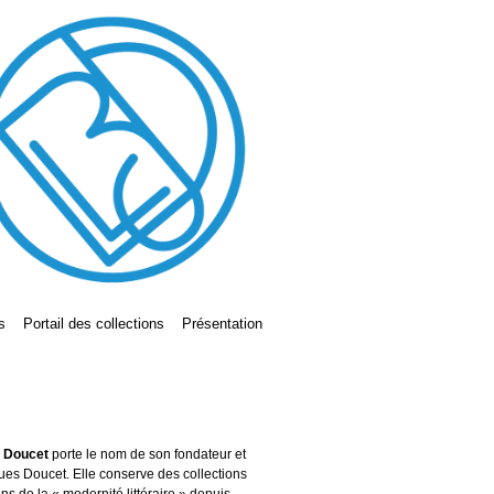
s
Portail des collections
Présentation
s Doucet
porte le nom de son fondateur et
ues Doucet. Elle conserve des collections
ains de la « modernité littéraire » depuis