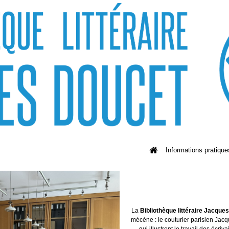
Informations pratique
La
Bibliothèque littéraire Jacque
mécène : le couturier parisien Jacq
qui illustrent le travail des écriv