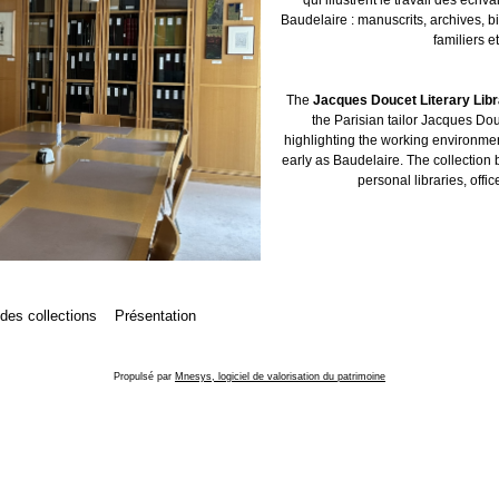
Baudelaire : manuscrits, archives, b
familiers et
The
Jacques Doucet Literary Lib
the Parisian tailor Jacques Dou
highlighting the working environment
early as Baudelaire. The collection 
personal libraries, offic
 des collections
Présentation
Propulsé par
Mnesys, logiciel de valorisation du patrimoine