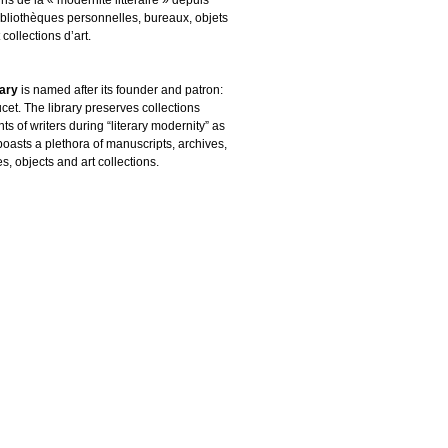
ibliothèques personnelles, bureaux, objets
 collections d’art.
rary
is named after its founder and patron:
cet. The library preserves collections
s of writers during “literary modernity” as
boasts a plethora of manuscripts, archives,
es, objects and art collections.