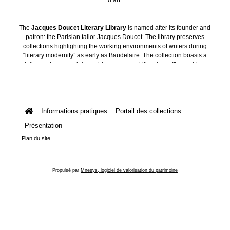
The
Jacques Doucet Literary Library
is named after its founder and
patron: the Parisian tailor Jacques Doucet. The library preserves
collections highlighting the working environments of writers during
“literary modernity” as early as Baudelaire. The collection boasts a
plethora of manuscripts, archives, personal libraries, offices, objects
and art collections.
Informations pratiques
Portail des collections
Présentation
Plan du site
Propulsé par
Mnesys, logiciel de valorisation du patrimoine