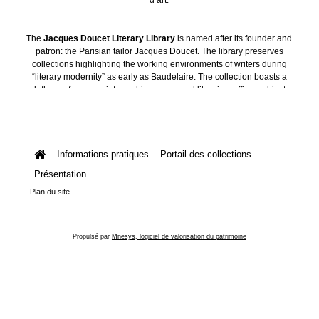
The
Jacques Doucet Literary Library
is named after its founder and
patron: the Parisian tailor Jacques Doucet. The library preserves
collections highlighting the working environments of writers during
“literary modernity” as early as Baudelaire. The collection boasts a
plethora of manuscripts, archives, personal libraries, offices, objects
and art collections.
Informations pratiques
Portail des collections
Présentation
Plan du site
Propulsé par
Mnesys, logiciel de valorisation du patrimoine