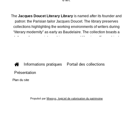
The
Jacques Doucet Literary Library
is named after its founder and
patron: the Parisian tailor Jacques Doucet. The library preserves
collections highlighting the working environments of writers during
“literary modernity” as early as Baudelaire. The collection boasts a
plethora of manuscripts, archives, personal libraries, offices, objects
and art collections.
Informations pratiques
Portail des collections
Présentation
Plan du site
Propulsé par
Mnesys, logiciel de valorisation du patrimoine