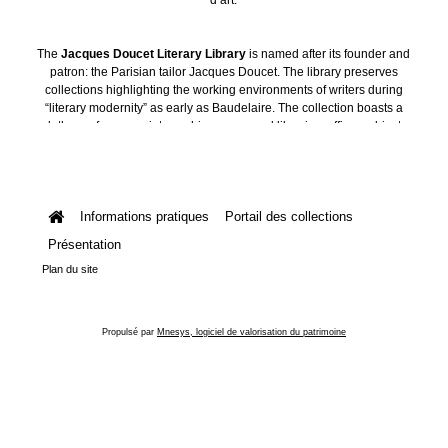
The
Jacques Doucet Literary Library
is named after its founder and
patron: the Parisian tailor Jacques Doucet. The library preserves
collections highlighting the working environments of writers during
“literary modernity” as early as Baudelaire. The collection boasts a
plethora of manuscripts, archives, personal libraries, offices, objects
and art collections.
Informations pratiques
Portail des collections
Présentation
Plan du site
Propulsé par
Mnesys, logiciel de valorisation du patrimoine