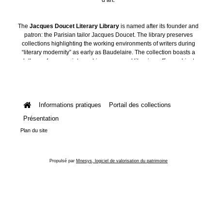
The
Jacques Doucet Literary Library
is named after its founder and
patron: the Parisian tailor Jacques Doucet. The library preserves
collections highlighting the working environments of writers during
“literary modernity” as early as Baudelaire. The collection boasts a
plethora of manuscripts, archives, personal libraries, offices, objects
and art collections.
Informations pratiques
Portail des collections
Présentation
Plan du site
Propulsé par
Mnesys, logiciel de valorisation du patrimoine