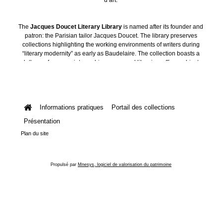
The
Jacques Doucet Literary Library
is named after its founder and
patron: the Parisian tailor Jacques Doucet. The library preserves
collections highlighting the working environments of writers during
“literary modernity” as early as Baudelaire. The collection boasts a
plethora of manuscripts, archives, personal libraries, offices, objects
and art collections.
Informations pratiques
Portail des collections
Présentation
Plan du site
Propulsé par
Mnesys, logiciel de valorisation du patrimoine