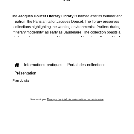
The
Jacques Doucet Literary Library
is named after its founder and
patron: the Parisian tailor Jacques Doucet. The library preserves
collections highlighting the working environments of writers during
“literary modernity” as early as Baudelaire. The collection boasts a
plethora of manuscripts, archives, personal libraries, offices, objects
and art collections.
Informations pratiques
Portail des collections
Présentation
Plan du site
Propulsé par
Mnesys, logiciel de valorisation du patrimoine