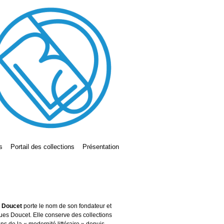
s
Portail des collections
Présentation
s Doucet
porte le nom de son fondateur et
ues Doucet. Elle conserve des collections
ains de la « modernité littéraire » depuis