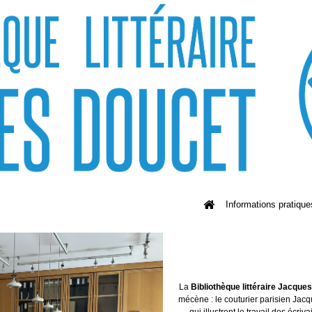
Informations pratique
La
Bibliothèque littéraire Jacque
mécène : le couturier parisien Jacq
qui illustrent le travail des écriv