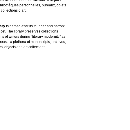
ibliothèques personnelles, bureaux, objets
 collections d’art.
rary
is named after its founder and patron:
cet. The library preserves collections
s of writers during “literary modernity” as
boasts a plethora of manuscripts, archives,
es, objects and art collections.