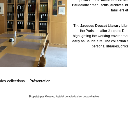
Baudelaire : manuscrits, archives, b
familiers et
The
Jacques Doucet Literary Lib
the Parisian tailor Jacques Dou
highlighting the working environment
early as Baudelaire. The collection 
personal libraries, offic
 des collections
Présentation
Propulsé par
Mnesys, logiciel de valorisation du patrimoine