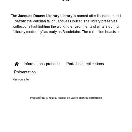
The
Jacques Doucet Literary Library
is named after its founder and
patron: the Parisian tailor Jacques Doucet. The library preserves
collections highlighting the working environments of writers during
“literary modernity” as early as Baudelaire. The collection boasts a
plethora of manuscripts, archives, personal libraries, offices, objects
and art collections.
Informations pratiques
Portail des collections
Présentation
Plan du site
Propulsé par
Mnesys, logiciel de valorisation du patrimoine