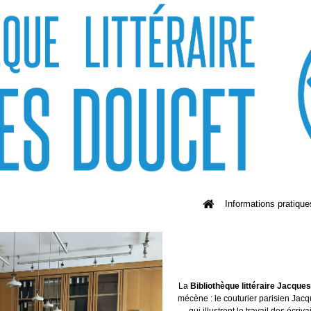
Informations pratique
La
Bibliothèque littéraire Jacque
mécène : le couturier parisien Jacq
qui illustrent le travail des écriv