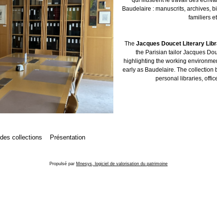
Baudelaire : manuscrits, archives, b
familiers et
The
Jacques Doucet Literary Lib
the Parisian tailor Jacques Dou
highlighting the working environment
early as Baudelaire. The collection 
personal libraries, offic
 des collections
Présentation
Propulsé par
Mnesys, logiciel de valorisation du patrimoine