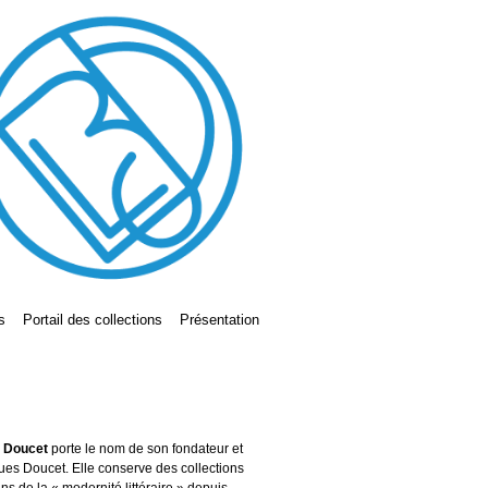
s
Portail des collections
Présentation
s Doucet
porte le nom de son fondateur et
ues Doucet. Elle conserve des collections
ains de la « modernité littéraire » depuis