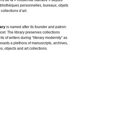
ibliothèques personnelles, bureaux, objets
 collections d’art.
rary
is named after its founder and patron:
cet. The library preserves collections
s of writers during “literary modernity” as
boasts a plethora of manuscripts, archives,
es, objects and art collections.