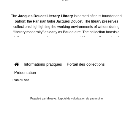
The
Jacques Doucet Literary Library
is named after its founder and
patron: the Parisian tailor Jacques Doucet. The library preserves
collections highlighting the working environments of writers during
“literary modernity” as early as Baudelaire. The collection boasts a
plethora of manuscripts, archives, personal libraries, offices, objects
and art collections.
Informations pratiques
Portail des collections
Présentation
Plan du site
Propulsé par
Mnesys, logiciel de valorisation du patrimoine