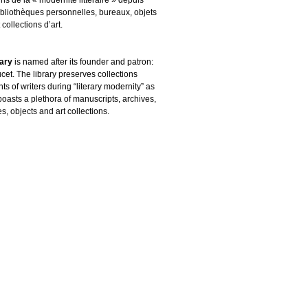
ibliothèques personnelles, bureaux, objets
 collections d’art.
rary
is named after its founder and patron:
cet. The library preserves collections
s of writers during “literary modernity” as
boasts a plethora of manuscripts, archives,
es, objects and art collections.