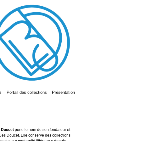
s
Portail des collections
Présentation
s Doucet
porte le nom de son fondateur et
ues Doucet. Elle conserve des collections
ains de la « modernité littéraire » depuis