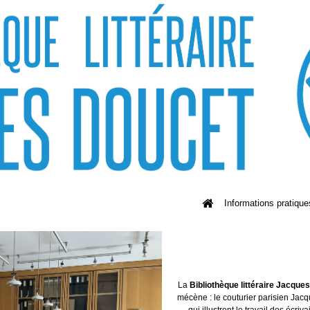
Informations pratique
La
Bibliothèque littéraire Jacque
mécène : le couturier parisien Jacq
qui illustrent le travail des écriv