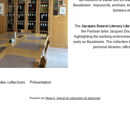
Baudelaire : manuscrits, archives, b
familiers et
The
Jacques Doucet Literary Lib
the Parisian tailor Jacques Dou
highlighting the working environment
early as Baudelaire. The collection 
personal libraries, offic
 des collections
Présentation
Propulsé par
Mnesys, logiciel de valorisation du patrimoine