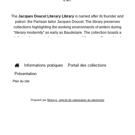
The
Jacques Doucet Literary Library
is named after its founder and
patron: the Parisian tailor Jacques Doucet. The library preserves
collections highlighting the working environments of writers during
“literary modernity” as early as Baudelaire. The collection boasts a
plethora of manuscripts, archives, personal libraries, offices, objects
and art collections.
Informations pratiques
Portail des collections
Présentation
Plan du site
Propulsé par
Mnesys, logiciel de valorisation du patrimoine