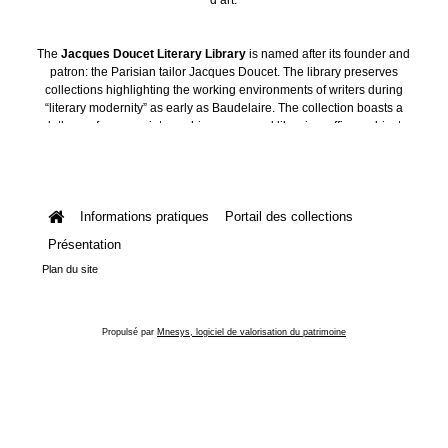
The
Jacques Doucet Literary Library
is named after its founder and
patron: the Parisian tailor Jacques Doucet. The library preserves
collections highlighting the working environments of writers during
“literary modernity” as early as Baudelaire. The collection boasts a
plethora of manuscripts, archives, personal libraries, offices, objects
and art collections.
Informations pratiques
Portail des collections
Présentation
Plan du site
Propulsé par
Mnesys, logiciel de valorisation du patrimoine