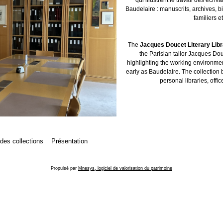
Baudelaire : manuscrits, archives, b
familiers et
The
Jacques Doucet Literary Lib
the Parisian tailor Jacques Dou
highlighting the working environment
early as Baudelaire. The collection 
personal libraries, offic
 des collections
Présentation
Propulsé par
Mnesys, logiciel de valorisation du patrimoine