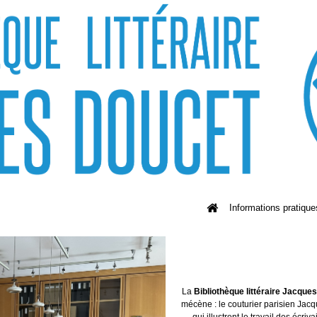
Informations pratique
La
Bibliothèque littéraire Jacque
mécène : le couturier parisien Jacq
qui illustrent le travail des écriv