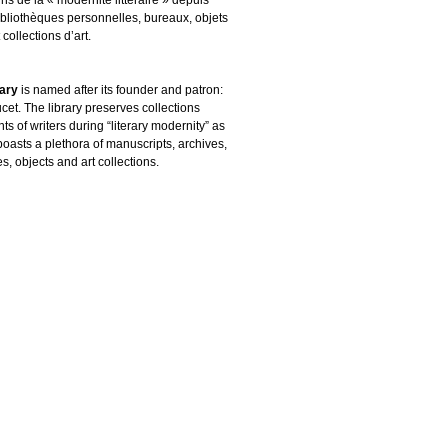
ibliothèques personnelles, bureaux, objets
 collections d’art.
rary
is named after its founder and patron:
cet. The library preserves collections
s of writers during “literary modernity” as
boasts a plethora of manuscripts, archives,
es, objects and art collections.