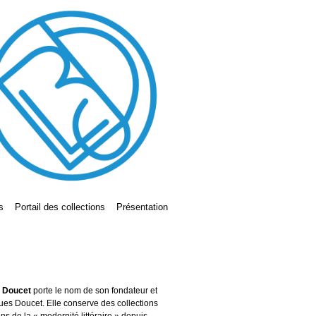
s
Portail des collections
Présentation
s Doucet
porte le nom de son fondateur et
ues Doucet. Elle conserve des collections
ains de la « modernité littéraire » depuis