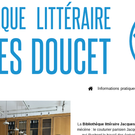
Informations pratique
La
Bibliothèque littéraire Jacque
mécène : le couturier parisien Jacq
qui illustrent le travail des écriv