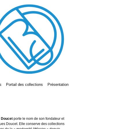
s
Portail des collections
Présentation
s Doucet
porte le nom de son fondateur et
ues Doucet. Elle conserve des collections
ains de la « modernité littéraire » depuis