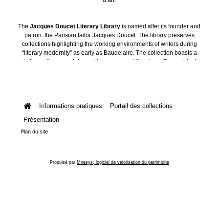
The
Jacques Doucet Literary Library
is named after its founder and
patron: the Parisian tailor Jacques Doucet. The library preserves
collections highlighting the working environments of writers during
“literary modernity” as early as Baudelaire. The collection boasts a
plethora of manuscripts, archives, personal libraries, offices, objects
and art collections.
Informations pratiques
Portail des collections
Présentation
Plan du site
Propulsé par
Mnesys, logiciel de valorisation du patrimoine