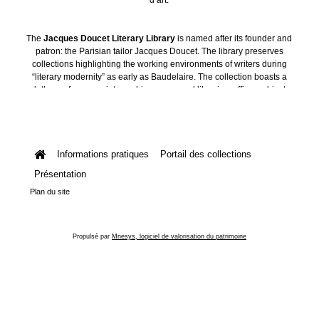
The
Jacques Doucet Literary Library
is named after its founder and
patron: the Parisian tailor Jacques Doucet. The library preserves
collections highlighting the working environments of writers during
“literary modernity” as early as Baudelaire. The collection boasts a
plethora of manuscripts, archives, personal libraries, offices, objects
and art collections.
Informations pratiques
Portail des collections
Présentation
Plan du site
Propulsé par
Mnesys, logiciel de valorisation du patrimoine