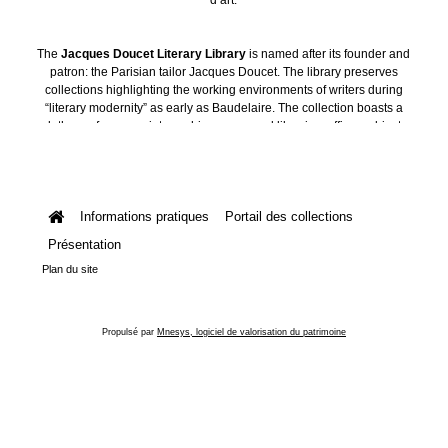
The
Jacques Doucet Literary Library
is named after its founder and
patron: the Parisian tailor Jacques Doucet. The library preserves
collections highlighting the working environments of writers during
“literary modernity” as early as Baudelaire. The collection boasts a
plethora of manuscripts, archives, personal libraries, offices, objects
and art collections.
Informations pratiques
Portail des collections
Présentation
Plan du site
Propulsé par
Mnesys, logiciel de valorisation du patrimoine