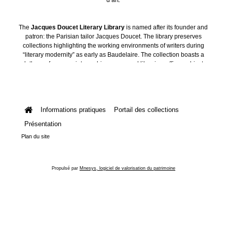
The
Jacques Doucet Literary Library
is named after its founder and
patron: the Parisian tailor Jacques Doucet. The library preserves
collections highlighting the working environments of writers during
“literary modernity” as early as Baudelaire. The collection boasts a
plethora of manuscripts, archives, personal libraries, offices, objects
and art collections.
Informations pratiques
Portail des collections
Présentation
Plan du site
Propulsé par
Mnesys, logiciel de valorisation du patrimoine