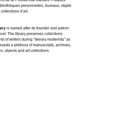
ibliothèques personnelles, bureaux, objets
 collections d’art.
rary
is named after its founder and patron:
cet. The library preserves collections
s of writers during “literary modernity” as
boasts a plethora of manuscripts, archives,
es, objects and art collections.