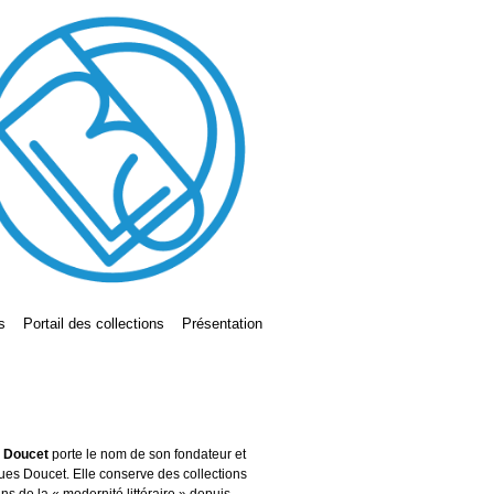
s
Portail des collections
Présentation
s Doucet
porte le nom de son fondateur et
ues Doucet. Elle conserve des collections
ains de la « modernité littéraire » depuis