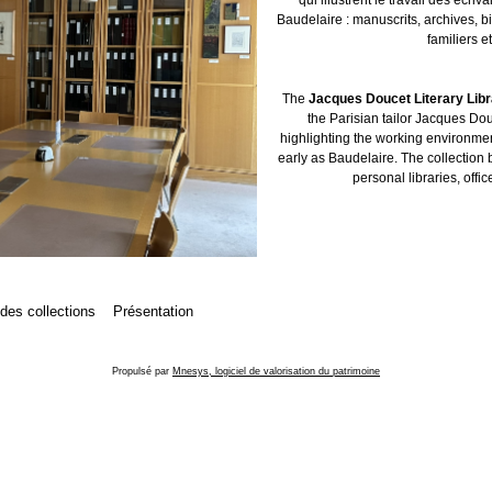
Baudelaire : manuscrits, archives, b
familiers et
The
Jacques Doucet Literary Lib
the Parisian tailor Jacques Dou
highlighting the working environment
early as Baudelaire. The collection 
personal libraries, offic
 des collections
Présentation
Propulsé par
Mnesys, logiciel de valorisation du patrimoine