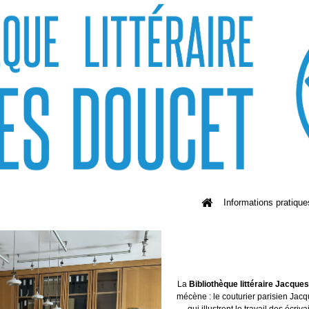
Informations pratique
La
Bibliothèque littéraire Jacque
mécène : le couturier parisien Jacq
qui illustrent le travail des écriv