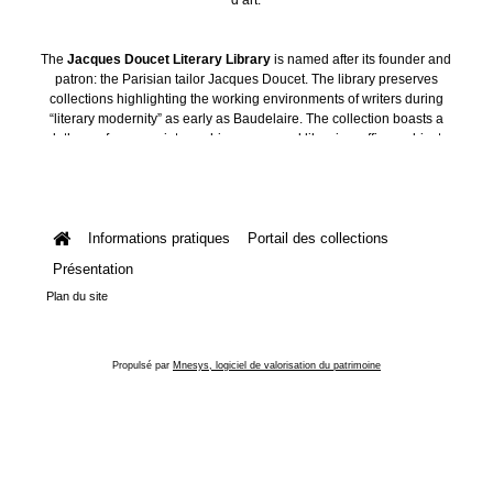
The
Jacques Doucet Literary Library
is named after its founder and
patron: the Parisian tailor Jacques Doucet. The library preserves
collections highlighting the working environments of writers during
“literary modernity” as early as Baudelaire. The collection boasts a
plethora of manuscripts, archives, personal libraries, offices, objects
and art collections.
Informations pratiques
Portail des collections
Présentation
Plan du site
Propulsé par
Mnesys, logiciel de valorisation du patrimoine