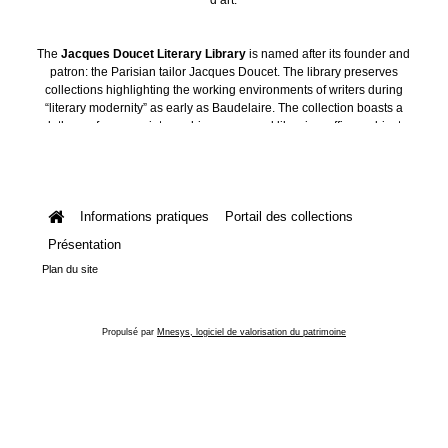
The
Jacques Doucet Literary Library
is named after its founder and
patron: the Parisian tailor Jacques Doucet. The library preserves
collections highlighting the working environments of writers during
“literary modernity” as early as Baudelaire. The collection boasts a
plethora of manuscripts, archives, personal libraries, offices, objects
and art collections.
Informations pratiques
Portail des collections
Présentation
Plan du site
Propulsé par
Mnesys, logiciel de valorisation du patrimoine