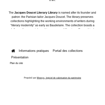
The
Jacques Doucet Literary Library
is named after its founder and
patron: the Parisian tailor Jacques Doucet. The library preserves
collections highlighting the working environments of writers during
“literary modernity” as early as Baudelaire. The collection boasts a
plethora of manuscripts, archives, personal libraries, offices, objects
and art collections.
Informations pratiques
Portail des collections
Présentation
Plan du site
Propulsé par
Mnesys, logiciel de valorisation du patrimoine