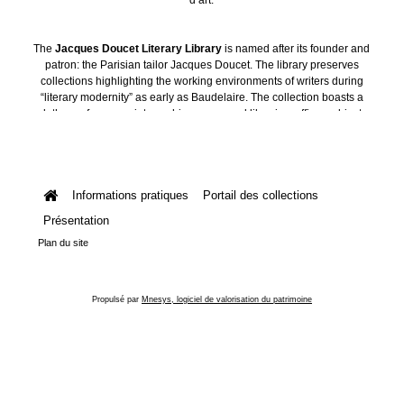
The
Jacques Doucet Literary Library
is named after its founder and
patron: the Parisian tailor Jacques Doucet. The library preserves
collections highlighting the working environments of writers during
“literary modernity” as early as Baudelaire. The collection boasts a
plethora of manuscripts, archives, personal libraries, offices, objects
and art collections.
Informations pratiques
Portail des collections
Présentation
Plan du site
Propulsé par
Mnesys, logiciel de valorisation du patrimoine