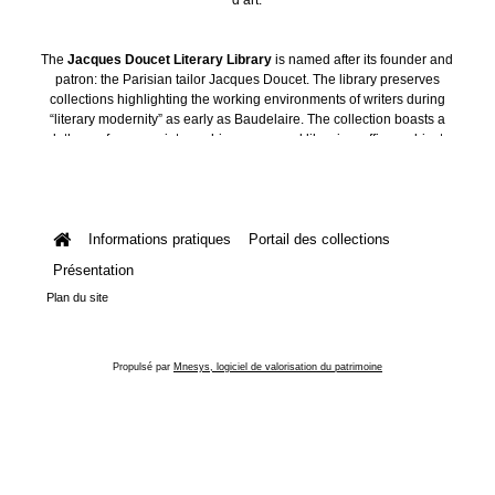
The
Jacques Doucet Literary Library
is named after its founder and
patron: the Parisian tailor Jacques Doucet. The library preserves
collections highlighting the working environments of writers during
“literary modernity” as early as Baudelaire. The collection boasts a
plethora of manuscripts, archives, personal libraries, offices, objects
and art collections.
Informations pratiques
Portail des collections
Présentation
Plan du site
Propulsé par
Mnesys, logiciel de valorisation du patrimoine