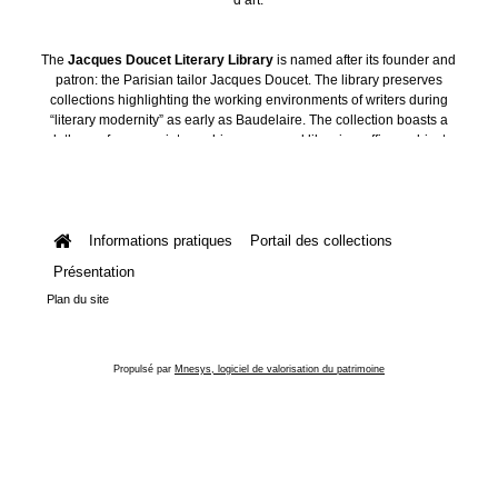
The
Jacques Doucet Literary Library
is named after its founder and
patron: the Parisian tailor Jacques Doucet. The library preserves
collections highlighting the working environments of writers during
“literary modernity” as early as Baudelaire. The collection boasts a
plethora of manuscripts, archives, personal libraries, offices, objects
and art collections.
Informations pratiques
Portail des collections
Présentation
Plan du site
Propulsé par
Mnesys, logiciel de valorisation du patrimoine