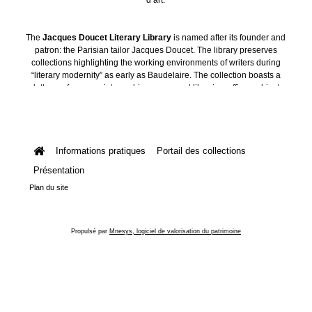
The
Jacques Doucet Literary Library
is named after its founder and
patron: the Parisian tailor Jacques Doucet. The library preserves
collections highlighting the working environments of writers during
“literary modernity” as early as Baudelaire. The collection boasts a
plethora of manuscripts, archives, personal libraries, offices, objects
and art collections.
Informations pratiques
Portail des collections
Présentation
Plan du site
Propulsé par
Mnesys, logiciel de valorisation du patrimoine